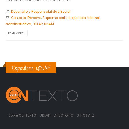
Desarrollo y Responsabilidad Social
Contexto
,
Derecho
,
Suprema corte de justicia
,
tribunal
administrativa
,
UDLAP
,
UNAM
READ MORE...
Repositorio UDLAP
Sobre ConTEXTO
UDLAP
DIRECTORIO
SITIOS A-Z