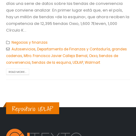
días una serie de datos sobre las tiendas de conveniencia
que conviene analizar. En primer lugar está que, en el país,
hay un millón de tiendas «de la esquina», que ahora reciben la
competencia de 12,395 tiendas Oxxo, 1,600 7Eleven, 1,000
Círculo K...
Negocios y finanzas
Autoservicios
,
Departamento de Finanzas y Contaduría
,
grandes
cadenas
,
Mtro. Francisco Javier Calleja Bernal
,
Oxxo
,
tiendas de
conveniencia
,
tiendas de la esquina
,
UDLAP
,
Walmart
READ MORE...
Repositorio UDLAP