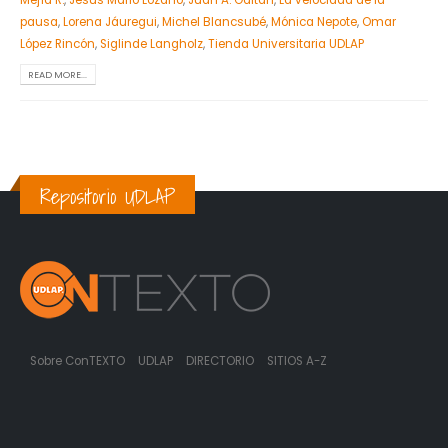
pausa
,
Lorena Jáuregui
,
Michel Blancsubé
,
Mónica Nepote
,
Omar
López Rincón
,
Siglinde Langholz
,
Tienda Universitaria UDLAP
READ MORE...
Repositorio UDLAP
Sobre ConTEXTO
UDLAP
DIRECTORIO
SITIOS A-Z