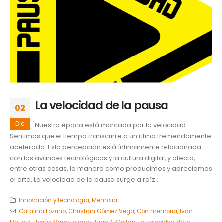
La velocidad de la pausa
02
Dic
Nuestra época está marcada por la velocidad.
Sentimos que el tiempo transcurre a un ritmo tremendamente
acelerado. Esta percepción está íntimamente relacionada
con los avances tecnológicos y la cultura digital, y afecta,
entre otras cosas, la manera como producimos y apreciamos
el arte. La velocidad de la pausa surge a raíz...
Innovación y tecnología
,
Memoria
Catalina Lozano
,
Christian Gómez Vega
,
Con memoria
,
Iván
Mejía R.
,
Jesús Mario Lozano
,
Juan A. Gaitán
,
La velocidad de la