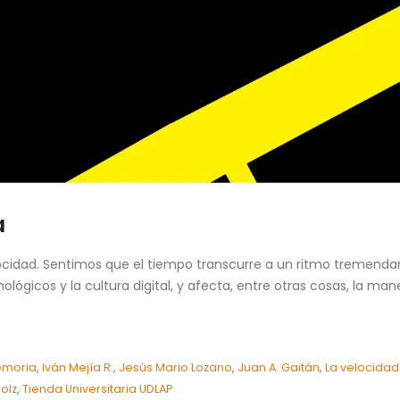
a
ocidad. Sentimos que el tiempo transcurre a un ritmo tremenda
ógicos y la cultura digital, y afecta, entre otras cosas, la m
moria
,
Iván Mejía R.
,
Jesús Mario Lozano
,
Juan A. Gaitán
,
La velocidad
olz
,
Tienda Universitaria UDLAP