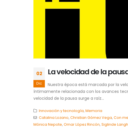
La velocidad de la paus
02
Dic
Nuestra época está marcada por la vel
íntimamente relacionada con los avances tecnol
velocidad de la pausa surge a raíz...
Innovación y tecnología
,
Memoria
Catalina Lozano
,
Christian Gómez Vega
,
Con me
Mónica Nepote
,
Omar López Rincón
,
Siglinde Langh