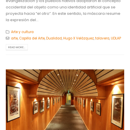
evangelización y los pueblos nativos adoptaron el concepto
occidental del objeto como una identidad artificial que se
proyecta hacia “el otro”. En este sentido, la máscara resume
la expresión del...
Arte y cultura
arte
,
Capilla del Arte
,
Dualidad
,
Hugo X Velázquez
,
talavera
,
UDLAP
READ MORE...