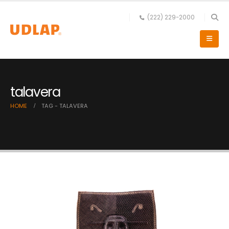
(222) 229-2000
talavera
HOME
TAG -
TALAVERA