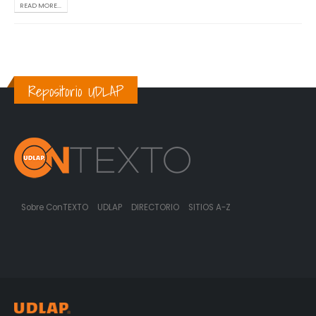
READ MORE...
Repositorio UDLAP
Sobre ConTEXTO
UDLAP
DIRECTORIO
SITIOS A-Z