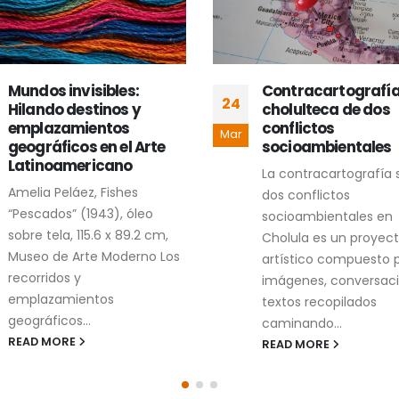
Mundos invisibles:
Contracartografí
24
Hilando destinos y
cholulteca de dos
emplazamientos
conflictos
Mar
geográficos en el Arte
socioambientales
Latinoamericano
La contracartografía 
Amelia Peláez, Fishes
dos conflictos
“Pescados” (1943), óleo
socioambientales en
sobre tela, 115.6 x 89.2 cm,
Cholula es un proyec
Museo de Arte Moderno Los
artístico compuesto 
recorridos y
imágenes, conversaci
emplazamientos
textos recopilados
geográficos...
caminando...
READ MORE
READ MORE