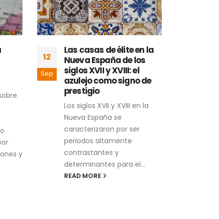
a
Las casas de élite en la
Pre
12
06
Nueva España de los
trad
siglos XVII y XVIII: el
uso
Sep
Sep
azulejo como signo de
mex
prestigio
act
sobre
Los siglos XVII y XVIII en la
Al s
Nueva España se
riqu
caracterizaron por ser
arqu
to
periodos altamente
gast
por
contrastantes y
con 
ones y
determinantes para el...
sum
alegr
READ MORE
REA