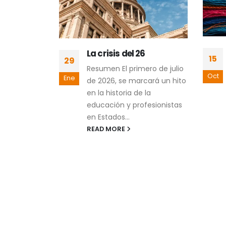
y
La crisis del 26
15
29
cialmente
Resumen El primero de julio
 ¿utopía o
Oct
Ene
de 2026, se marcará un hito
en la historia de la
ad Social
educación y profesionistas
) y la
en Estados...
 Social
READ MORE
C) son
cionados
elen
esentan