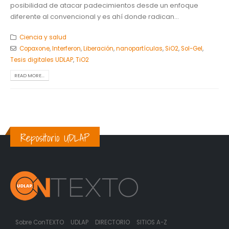
posibilidad de atacar padecimientos desde un enfoque
diferente al convencional y es ahí donde radican...
Ciencia y salud
Copaxone
,
Interferon
,
Liberación
,
nanopartículas
,
SiO2
,
Sol-Gel
,
Tesis digitales UDLAP
,
TiO2
READ MORE...
Repositorio UDLAP
Sobre ConTEXTO
UDLAP
DIRECTORIO
SITIOS A-Z