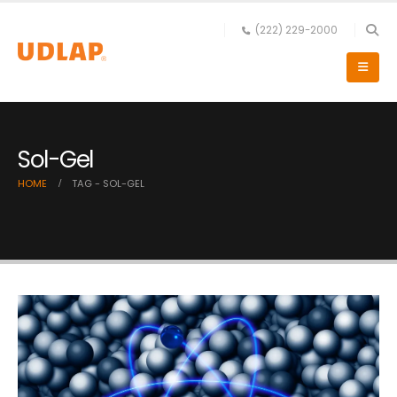
(222) 229-2000
Sol-Gel
HOME
TAG -
SOL-GEL