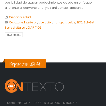
posibilidad de atacar padecimientos desde un enfoque
diferente al convencional y es ahí donde radican...
Ciencia y salud
Copaxone
,
Interferon
,
Liberación
,
nanopartículas
,
SiO2
,
Sol-Gel
,
Tesis digitales UDLAP
,
TiO2
READ MORE...
Repositorio UDLAP
Sobre ConTEXTO
UDLAP
DIRECTORIO
SITIOS A-Z