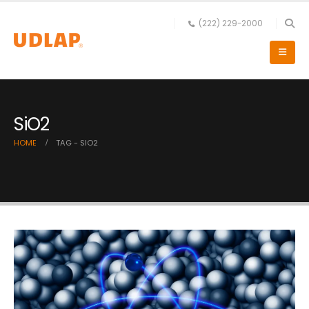
(222) 229-2000
SiO2
HOME
TAG -
SIO2