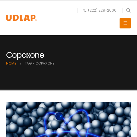
(222) 229-2000
Copaxone
HOME
TAG -
COPAXONE