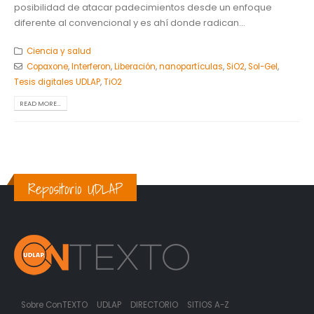
posibilidad de atacar padecimientos desde un enfoque
diferente al convencional y es ahí donde radican...
Ciencia y salud
Copaxone
,
Interferon
,
Liberación
,
nanopartículas
,
SiO2
,
Sol-Gel
,
Tesis digitales UDLAP
,
TiO2
READ MORE...
Repositorio UDLAP
Sobre ConTEXTO
UDLAP
DIRECTORIO
SITIOS A-Z