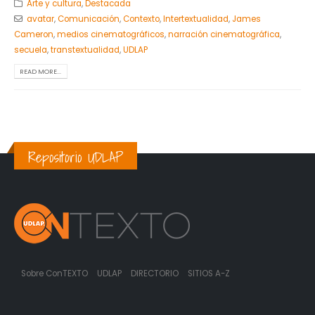
Arte y cultura
,
Destacada
avatar
,
Comunicación
,
Contexto
,
Intertextualidad
,
James
Cameron
,
medios cinematográficos
,
narración cinematográfica
,
secuela
,
transtextualidad
,
UDLAP
READ MORE...
Repositorio UDLAP
Sobre ConTEXTO
UDLAP
DIRECTORIO
SITIOS A-Z