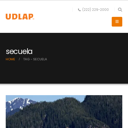
(222) 229-2000
secuela
HOME
TAG -
SECUELA