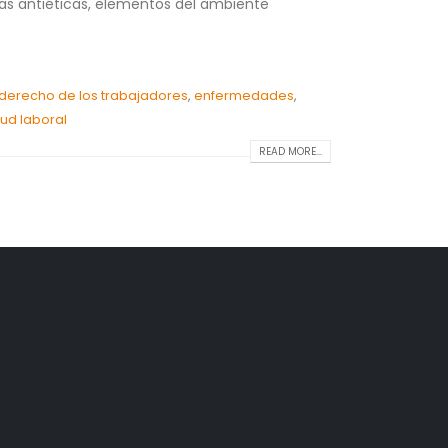
uctas antiéticas, elementos del ambiente
derecho de los trabajadores
,
enfermedades
,
lud laboral
READ MORE...