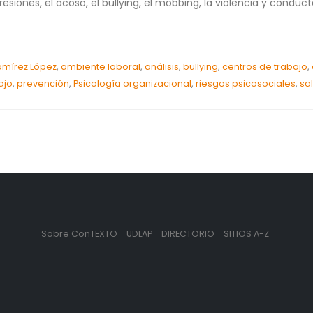
resiones, el acoso, el bullying, el mobbing, la violencia y cond
amírez López
,
ambiente laboral
,
análisis
,
bullying
,
centros de trabajo
,
ajo
,
prevención
,
Psicología organizacional
,
riesgos psicosociales
,
sa
Sobre ConTEXTO
UDLAP
DIRECTORIO
SITIOS A-Z