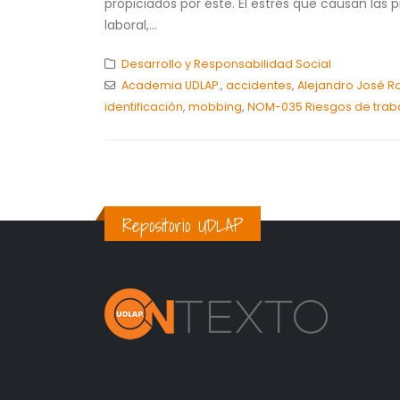
propiciados por éste. El estrés que causan las p
laboral,...
Desarrollo y Responsabilidad Social
Academia UDLAP.
,
accidentes
,
Alejandro José R
identificación
,
mobbing
,
NOM-035 Riesgos de trab
Repositorio UDLAP