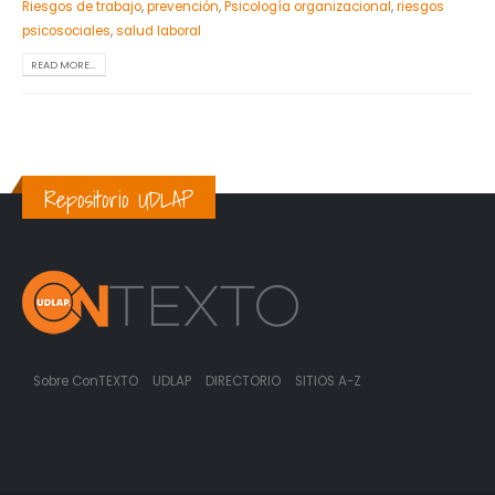
Riesgos de trabajo
,
prevención
,
Psicología organizacional
,
riesgos
psicosociales
,
salud laboral
READ MORE...
Repositorio UDLAP
Sobre ConTEXTO
UDLAP
DIRECTORIO
SITIOS A-Z