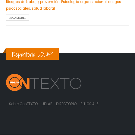
Riesgos de trabajo
,
prevención
,
Psicología organizacional
,
riesgos
psicosociales
,
salud laboral
READ MORE...
Repositorio UDLAP
Sobre ConTEXTO
UDLAP
DIRECTORIO
SITIOS A-Z