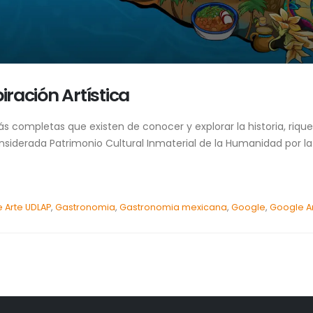
ración Artística
ás completas que existen de conocer y explorar la historia, riqu
iderada Patrimonio Cultural Inmaterial de la Humanidad por la
 Arte UDLAP
,
Gastronomia
,
Gastronomia mexicana
,
Google
,
Google Ar