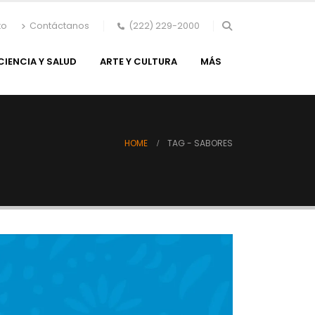
to
Contáctanos
(222) 229-2000
CIENCIA Y SALUD
ARTE Y CULTURA
MÁS
HOME
TAG -
SABORES