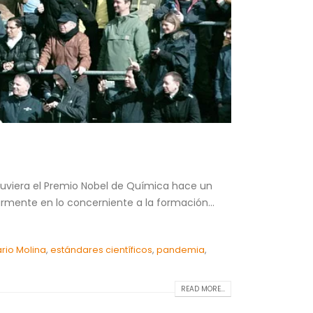
btuviera el Premio Nobel de Química hace un
armente en lo concerniente a la formación...
ario Molina
,
estándares científicos
,
pandemia
,
READ MORE...