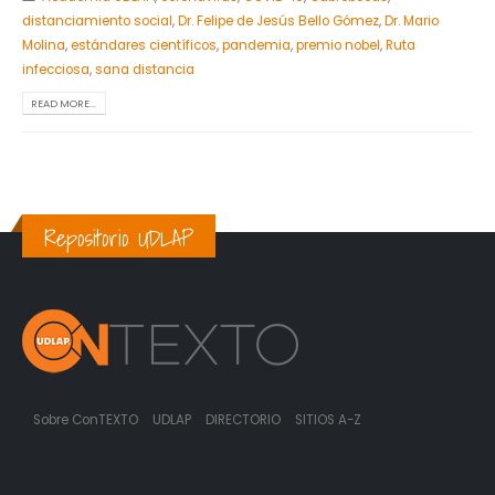
distanciamiento social
,
Dr. Felipe de Jesús Bello Gómez
,
Dr. Mario
Molina
,
estándares científicos
,
pandemia
,
premio nobel
,
Ruta
infecciosa
,
sana distancia
READ MORE...
Repositorio UDLAP
Sobre ConTEXTO
UDLAP
DIRECTORIO
SITIOS A-Z