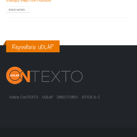
trabajo
,
vieja normalidad
READ MORE...
Repositorio UDLAP
Sobre ConTEXTO
UDLAP
DIRECTORIO
SITIOS A-Z