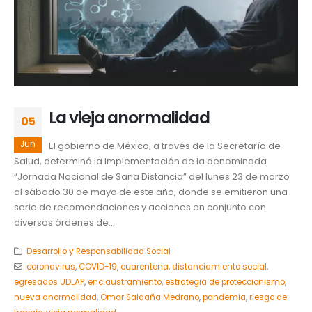
La vieja anormalidad
05
Jun
El gobierno de México, a través de la Secretaría de
Salud, determinó la implementación de la denominada
“Jornada Nacional de Sana Distancia” del lunes 23 de marzo
al sábado 30 de mayo de este año, donde se emitieron una
serie de recomendaciones y acciones en conjunto con
diversos órdenes de...
Desarrollo y Responsabilidad Social
coronavirus
,
COVID-19
,
cuarentena
,
distanciamiento social
,
egresados UDLAP
,
enclaustramiento
,
estrategia de proteccionismo
,
nueva anormalidad
,
Omar Saldaña Medrano
,
pandemia
,
riesgo de