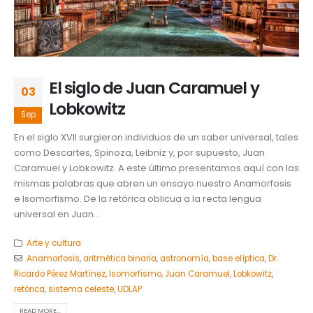
El siglo de Juan Caramuel y
03
Lobkowitz
Sep
En el siglo XVII surgieron individuos de un saber universal, tales
como Descartes, Spinoza, Leibniz y, por supuesto, Juan
Caramuel y Lobkowitz. A este último presentamos aquí con las
mismas palabras que abren un ensayo nuestro Anamorfosis
e Isomorfismo. De la retórica oblicua a la recta lengua
universal en Juan...
Arte y cultura
Anamorfosis
,
aritmética binaria
,
astronomía
,
base elíptica
,
Dr.
Ricardo Pérez Martínez
,
Isomorfismo
,
Juan Caramuel
,
Lobkowitz
,
retórica
,
sistema celeste
,
UDLAP
READ MORE...