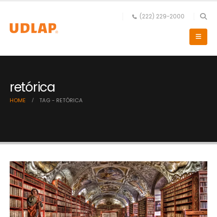
(222) 229-2000
retórica
HOME
TAG -
RETÓRICA