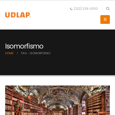
(222) 229-2000
Isomorfismo
HOME
TAG -
ISOMORFISMO