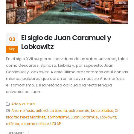
El siglo de Juan Caramuel y
03
Lobkowitz
Sep
En el siglo XVII surgieron individuos de un saber universal, tales
como Descartes, Spinoza, Leibniz y, por supuesto, Juan
Caramuel y Lobkowitz. A este último presentamos aquí con las
mismas palabras que abren un ensayo nuestro Anamorfosis
e Isomorfismo. De la retórica oblicua a la recta lengua
universal en Juan...
Arte y cultura
Anamorfosis
,
aritmética binaria
,
astronomía
,
base elíptica
,
Dr.
Ricardo Pérez Martínez
,
Isomorfismo
,
Juan Caramuel
,
Lobkowitz
,
retórica
,
sistema celeste
,
UDLAP
READ MORE...