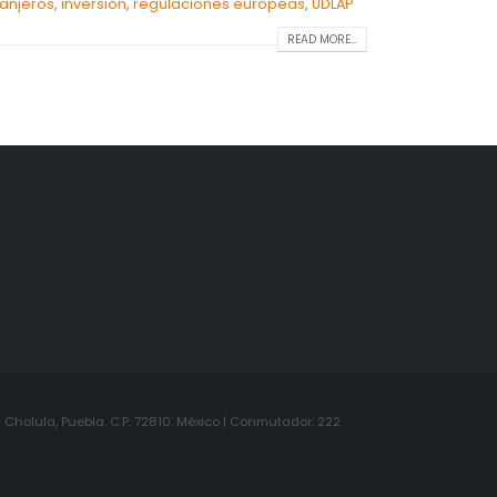
ranjeros
,
inversión
,
regulaciones europeas
,
UDLAP
READ MORE...
Cholula, Puebla. C.P. 72810. México | Conmutador: 222