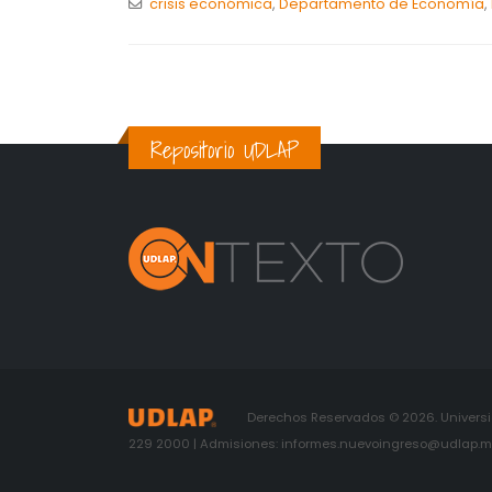
crisis económica
,
Departamento de Economía
,
Repositorio UDLAP
Derechos Reservados © 2026. Universid
229 2000 | Admisiones: informes.nuevoingreso@udlap.mx 