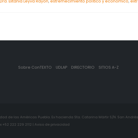
Dra. Elitania Leyva Rayón
,
estremecimiento político y económico
,
ext
Sobre ConTEXTO
UDLAP
DIRECTORIO
SITIOS A-Z
ad de las Américas Puebla. Ex hacienda Sta. Catarina Mártir S/N. San Andrés 
+52 222 229 2112 | Aviso de privacidad