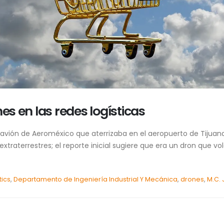
es en las redes logísticas
 avión de Aeroméxico que aterrizaba en el aeropuerto de Tijuana
extraterrestres; el reporte inicial sugiere que era un dron que vo
tics
,
Departamento de Ingeniería Industrial Y Mecánica
,
drones
,
M.C. 