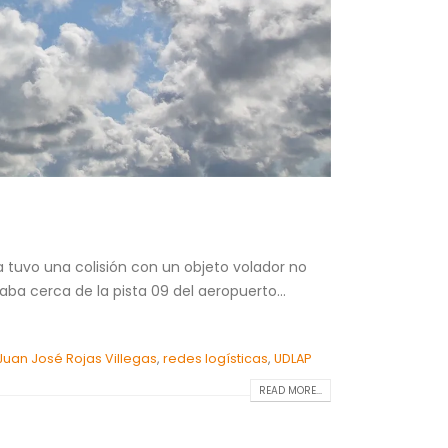
 tuvo una colisión con un objeto volador no
laba cerca de la pista 09 del aeropuerto...
Juan José Rojas Villegas
,
redes logísticas
,
UDLAP
READ MORE...