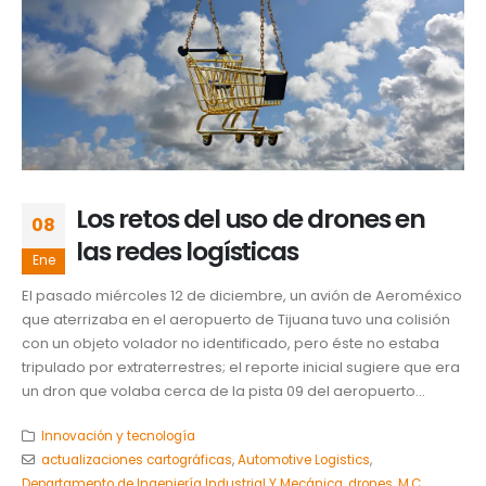
Los retos del uso de drones en
08
las redes logísticas
Ene
El pasado miércoles 12 de diciembre, un avión de Aeroméxico
que aterrizaba en el aeropuerto de Tijuana tuvo una colisión
con un objeto volador no identificado, pero éste no estaba
tripulado por extraterrestres; el reporte inicial sugiere que era
un dron que volaba cerca de la pista 09 del aeropuerto...
Innovación y tecnología
actualizaciones cartográficas
,
Automotive Logistics
,
Departamento de Ingeniería Industrial Y Mecánica
,
drones
,
M.C.