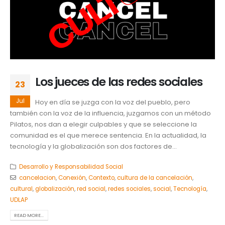
Los jueces de las redes sociales
23
Jul
Hoy en día se juzga con la voz del pueblo, pero
también con la voz de la influencia, juzgamos con un método
Pilatos, nos dan a elegir culpables y que se seleccione la
comunidad es el que merece sentencia. En la actualidad, la
tecnología y la globalización son dos factores de...
Desarrollo y Responsabilidad Social
cancelacion
,
Conexión
,
Contexto
,
cultura de la cancelación
,
cultural
,
globalización
,
red social
,
redes sociales
,
social
,
Tecnología
,
UDLAP
READ MORE...