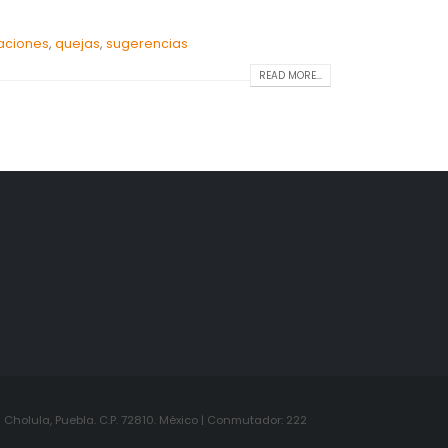
aciones
,
quejas
,
sugerencias
READ MORE...
Cholula, Puebla. C.P. 72810. México | Conmutador: 222