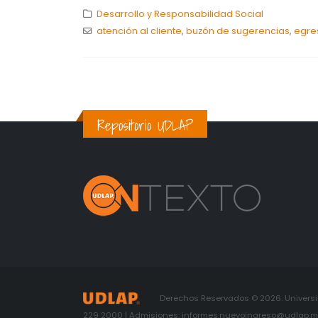
Desarrollo y Responsabilidad Social
atención al cliente
,
buzón de sugerencias
,
egre
Repositorio UDLAP
Derechos Reservados © 2026. Universid
229 2000 | Admisiones: informes.nuevoingreso@udlap.mx 