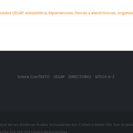
sados UDLAP
,
estadística
,
Experiencias
,
físicas y electrónicas
,
organiz
Sobre ConTEXTO
UDLAP
DIRECTORIO
SITIOS A-Z
ad de las Américas Puebla. Ex hacienda Sta. Catarina Mártir S/N. San Andrés 
+52 222 229 2112 | Aviso de privacidad