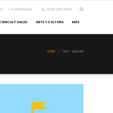
to
Contáctanos
(222) 229-2000
CIENCIA Y SALUD
ARTE Y CULTURA
MÁS
HOME
TAG -
QUEJAS