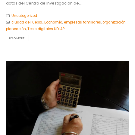
datos del Centro de Investigación de...
Uncategorized
ciudad de Puebla.
,
Economía
,
empresas familiares
,
organización
,
planeación
,
Tesis digitales UDLAP
READ MORE...