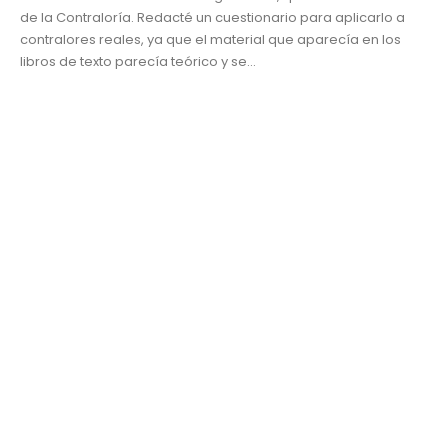
de la Contraloría. Redacté un cuestionario para aplicarlo a
contralores reales, ya que el material que aparecía en los
libros de texto parecía teórico y se...
Uncategorized
contabilidad administrativa
,
Contraloría
,
control
,
ExpresionesUDLAP
,
Mtro. Francisco Calleja
,
planeación
READ MORE...
Repositorio UDLAP