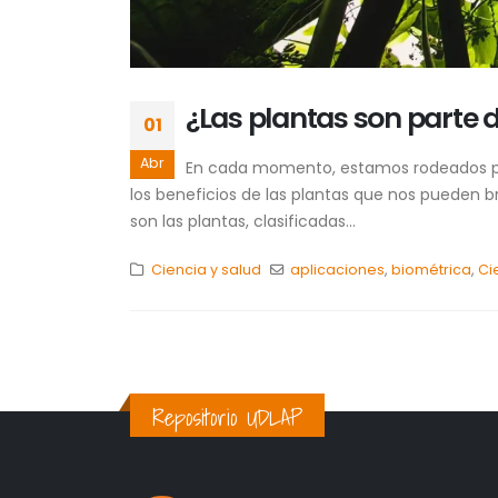
¿Las plantas son parte 
01
Abr
En cada momento, estamos rodeados po
los beneficios de las plantas que nos pueden 
son las plantas, clasificadas...
Ciencia y salud
aplicaciones
,
biométrica
,
Ci
Repositorio UDLAP