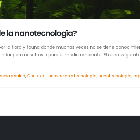
de la nanotecnología?
r la flora y fauna donde muchas veces no se tiene conocimie
brindar para nosotros o para el medio ambiente. El reino veget
encia y salud
,
Contexto
,
Innovación y tecnología
,
nanotecnología
,
or