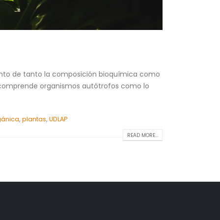
nto de tanto la composición bioquímica como
al comprende organismos autótrofos como lo
gánica
,
plantas
,
UDLAP
READ MORE...