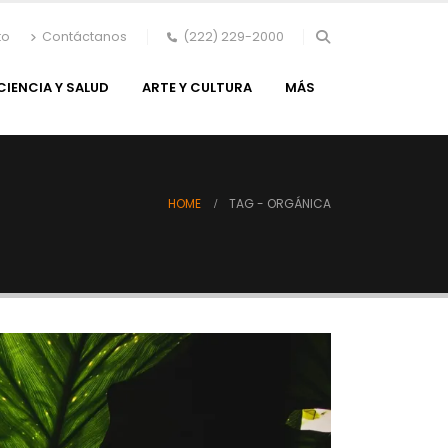
to
Contáctanos
(222) 229-2000
CIENCIA Y SALUD
ARTE Y CULTURA
MÁS
HOME
TAG -
ORGÁNICA