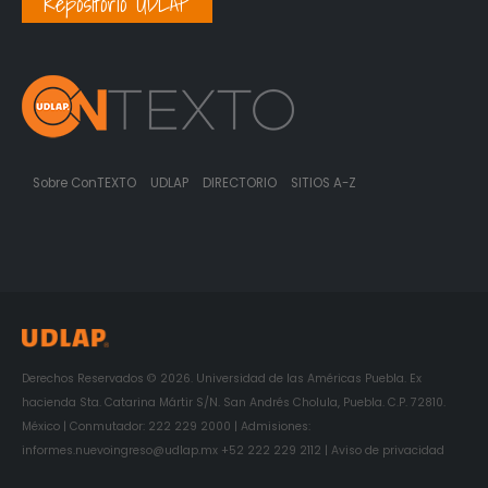
Repositorio UDLAP
Sobre ConTEXTO
UDLAP
DIRECTORIO
SITIOS A-Z
Derechos Reservados © 2026. Universidad de las Américas Puebla. Ex
hacienda Sta. Catarina Mártir S/N. San Andrés Cholula, Puebla. C.P. 72810.
México | Conmutador: 222 229 2000 | Admisiones:
informes.nuevoingreso@udlap.mx +52 222 229 2112 | Aviso de privacidad