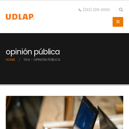
(222) 229-2000
opinión pública
HOME
TAG -
OPINIÓN PÚBLICA