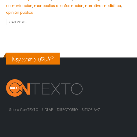
comunicación
,
monopolios de información
,
narrativa mediática
,
opinión pública
READ MORE...
Repositorio UDLAP
Sobre ConTEXTO
UDLAP
DIRECTORIO
SITIOS A-Z