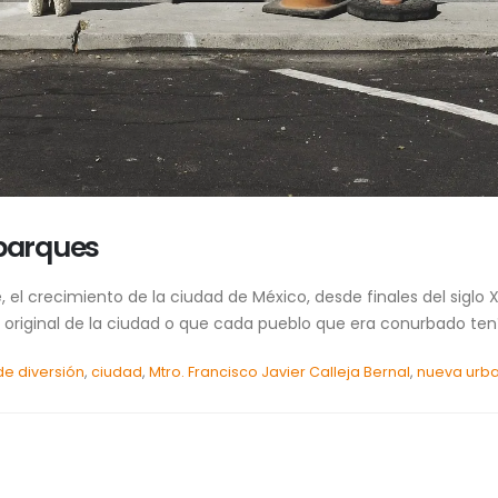
s parques
l crecimiento de la ciudad de México, desde finales del siglo 
 original de la ciudad o que cada pueblo que era conurbado tení
de diversión
,
ciudad
,
Mtro. Francisco Javier Calleja Bernal
,
nueva urba