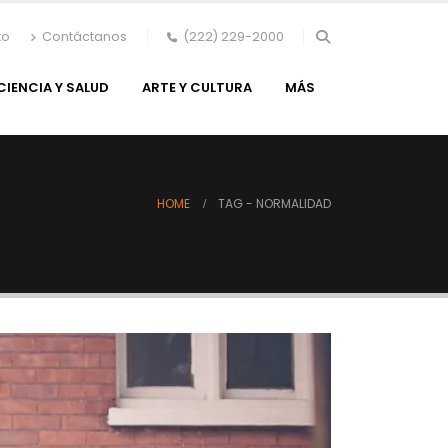
to
Contáctanos
(222) 229-2000
CIENCIA Y SALUD
ARTE Y CULTURA
MÁS
HOME
TAG -
NORMALIDAD