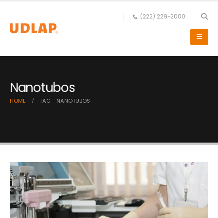
(222) 229-2000
Nanotubos
HOME
TAG -
NANOTUBOS