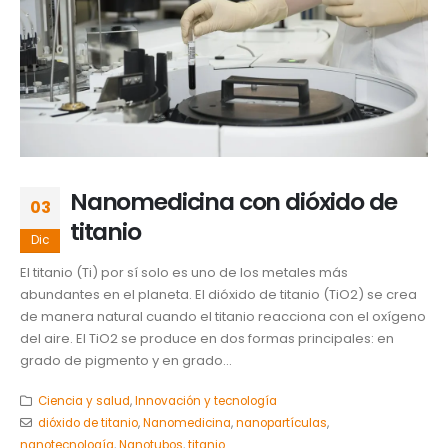
Nanomedicina con dióxido de
03
titanio
Dic
El titanio (Ti) por sí solo es uno de los metales más
abundantes en el planeta. El dióxido de titanio (TiO2) se crea
de manera natural cuando el titanio reacciona con el oxígeno
del aire. El TiO2 se produce en dos formas principales: en
grado de pigmento y en grado...
Ciencia y salud
,
Innovación y tecnología
dióxido de titanio
,
Nanomedicina
,
nanopartículas
,
nanotecnología
,
Nanotubos
,
titanio