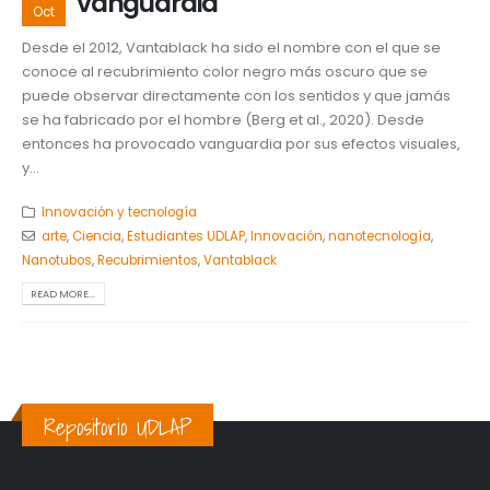
vanguardia
Oct
Desde el 2012, Vantablack ha sido el nombre con el que se
conoce al recubrimiento color negro más oscuro que se
puede observar directamente con los sentidos y que jamás
se ha fabricado por el hombre (Berg et al., 2020). Desde
entonces ha provocado vanguardia por sus efectos visuales,
y...
Innovación y tecnología
arte
,
Ciencia
,
Estudiantes UDLAP
,
Innovación
,
nanotecnología
,
Nanotubos
,
Recubrimientos
,
Vantablack
READ MORE...
Repositorio UDLAP