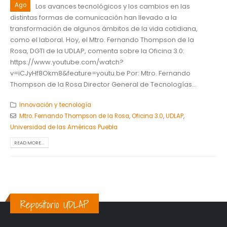
Ago
Los avances tecnológicos y los cambios en las
distintas formas de comunicación han llevado a la
transformación de algunos ámbitos de la vida cotidiana,
como el laboral. Hoy, el Mtro. Fernando Thompson de la
Rosa, ‪DGTI‬ de la ‪UDLAP‬, comenta sobre la Oficina 3.0:
https://www.youtube.com/watch?
v=iCJyHf8Okm8&feature=youtu.be Por: Mtro. Fernando
Thompson de la Rosa Director General de Tecnologías...
Innovación y tecnología
Mtro. Fernando Thompson de la Rosa
,
Oficina 3.0
,
UDLAP
,
Universidad de las Américas Puebla
READ MORE...
Repositorio UDLAP