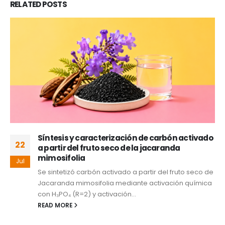
RELATED
POSTS
Síntesis y caracterización de carbón activado
22
a partir del fruto seco de la jacaranda
mimosifolia
Jul
Se sintetizó carbón activado a partir del fruto seco de
Jacaranda mimosifolia mediante activación química
con H₃PO₄ (R=2) y activación...
READ MORE