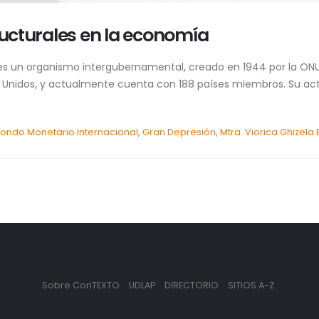
ructurales en la economía
 es un organismo intergubernamental, creado en 1944 por la ONU
s Unidos, y actualmente cuenta con 188 países miembros. Su act
Fondo Monetario Internacional
,
Gran Depresión
,
Mtra. Viorica Ghizela 
Sobre ConTEXTO
UDLAP
DIRECTORIO
SITIOS A-Z