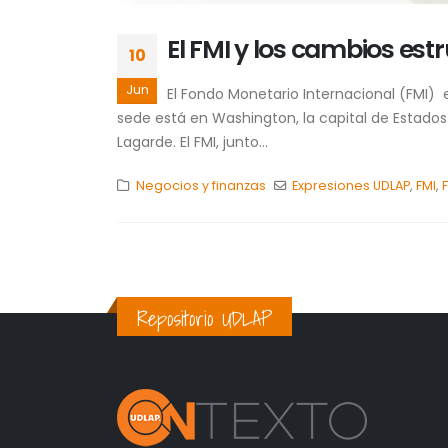
El FMI y los cambios est
10
Jun
El Fondo Monetario Internacional (FMI)
sede está en Washington, la capital de Estado
Lagarde. El FMI, junto...
Negocios y finanzas
Expresiones UDLAP
,
FMI
,
Repositorio UDLAP