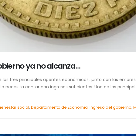
obierno ya no alcanza…
los tres principales agentes económicos, junto con las empresas
ello necesita contar con ingresos suficientes. Uno de los princi
ienestar social
,
Departamento de Economía
,
Ingreso del gobierno
,
M