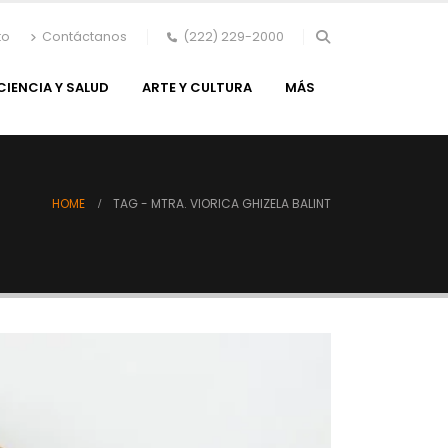
to
Contáctanos
(222) 229-2000
CIENCIA Y SALUD
ARTE Y CULTURA
MÁS
HOME
TAG -
MTRA. VIORICA GHIZELA BALINT