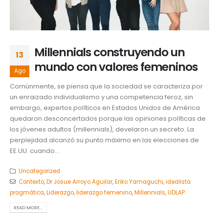
Millennials construyendo un
13
mundo con valores femeninos
Ago
Comúnmente, se piensa que la sociedad se caracteriza por
un enraizado individualismo y una competencia feroz, sin
embargo, expertos políticos en Estados Unidos de América
quedaron desconcertados porque las opiniones políticas de
los jóvenes adultos (millennials), develaron un secreto. La
perplejidad alcanzó su punto máximo en las elecciones de
EE.UU. cuando...
Uncategorized
Contexto
,
Dr Josue Arroyo Aguilar
,
Eriko Yamaguchi
,
idealista
pragmática
,
Liderazgo
,
liderazgo femenino
,
Millennials
,
UDLAP
READ MORE...