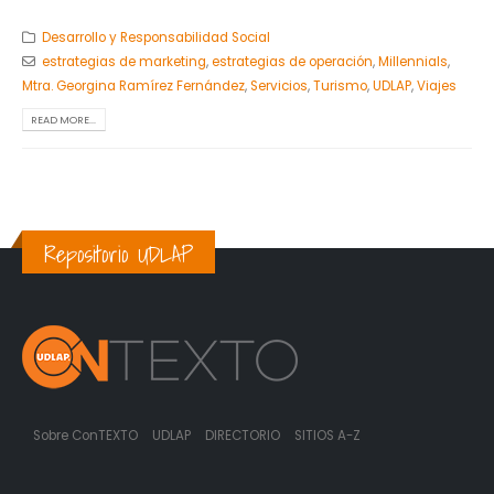
Desarrollo y Responsabilidad Social
estrategias de marketing
,
estrategias de operación
,
Millennials
,
Mtra. Georgina Ramírez Fernández
,
Servicios
,
Turismo
,
UDLAP
,
Viajes
READ MORE...
Repositorio UDLAP
Sobre ConTEXTO
UDLAP
DIRECTORIO
SITIOS A-Z