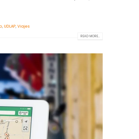
o
,
UDLAP
,
Viajes
READ MORE...