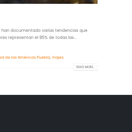
 Se han documentado varias tendencias que
res representan el 85% de todas las...
ad de las Américas Puebla
,
Viajes
READ MORE...