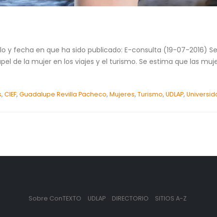
culo y fecha en que ha sido publicado: E-consulta (19-07-2016)
el de la mujer en los viajes y el turismo. Se estima que las muje
s
,
CIEF
,
Guadalupe Revilla Pacheco
,
Mujeres
,
Turismo
,
UDLAP
,
Universid
Sobre ConTEXTO
UDLAP
DIRECTORIO
SITIOS A-Z