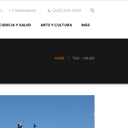
to
Contáctanos
(222) 229-2000
CIENCIA Y SALUD
ARTE Y CULTURA
MÁS
HOME
TAG -
VIAJES