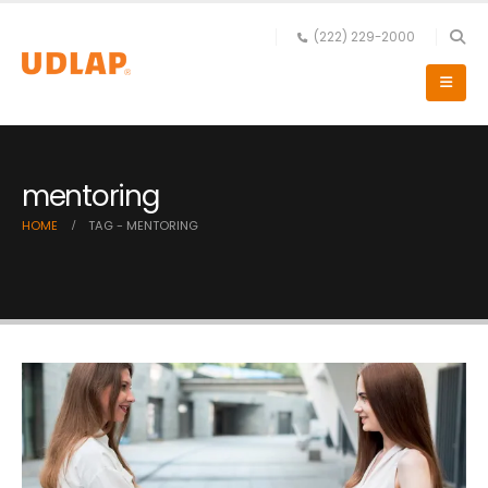
(222) 229-2000
mentoring
HOME
TAG -
MENTORING