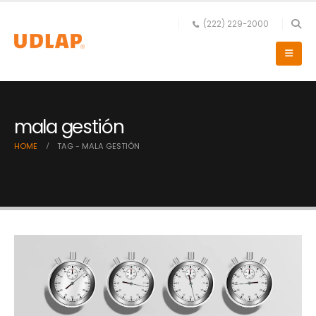
(222) 229-2000
mala gestión
HOME
TAG -
MALA GESTIÓN