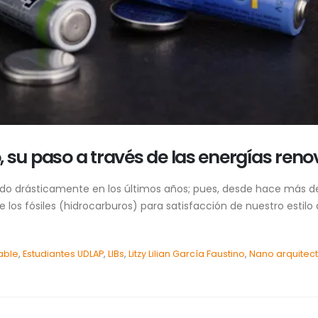
io, su paso a través de las energías ren
do drásticamente en los últimos años; pues, desde hace más de d
 los fósiles (hidrocarburos) para satisfacción de nuestro estilo 
able
,
Estudiantes UDLAP
,
LIBs
,
Litzy Lilian García Faustino
,
Nano arquitec