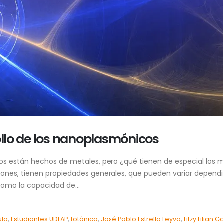
rollo de los nanoplasmónicos
cos están hechos de metales, pero ¿qué tienen de especial lo
ciones, tienen propiedades generales, que pueden variar depend
como la capacidad de...
ula
,
Estudiantes UDLAP
,
fotónica
,
José Pablo Estrella Leyva
,
Litzy Lilian 