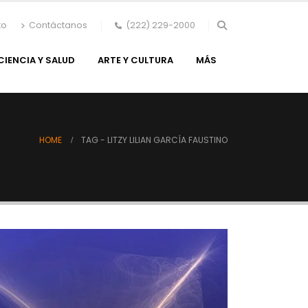
to
Contáctanos
(222) 229-2000
CIENCIA Y SALUD
ARTE Y CULTURA
MÁS
HOME
TAG -
LITZY LILIAN GARCÍA FAUSTINO