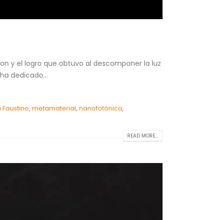
on y el logro que obtuvo al descomponer la luz
ha dedicado...
ía Faustino
,
metamaterial
,
nanofotónica
,
READ MORE...