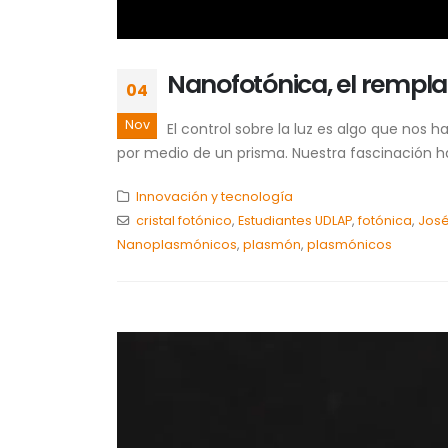
Nanofotónica, el remplaz
04
Nov
El control sobre la luz es algo que no
por medio de un prisma. Nuestra fascinación ha 
Innovación y tecnología
cristal fotónico
,
Estudiantes UDLAP
,
fotónica
,
José
Nanoplasmónicos
,
plasmón
,
plasmónicos