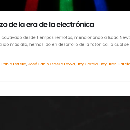
o de la era de la electrónica
s ha cautivado desde tiempos remotos, mencionando a Isaac Newt
ido más allá, hemos ido en desarrollo de la fotónica, la cual se 
 Pablo Estrella
,
José Pablo Estrella Leyva
,
Litzy García
,
Litzy Lilian Garc