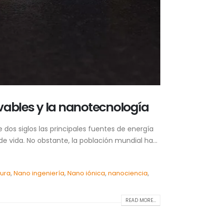
ovables y la nanotecnología
os siglos las principales fuentes de energía
de vida. No obstante, la población mundial ha...
tura
,
Nano ingeniería
,
Nano iónica
,
nanociencia
,
READ MORE...