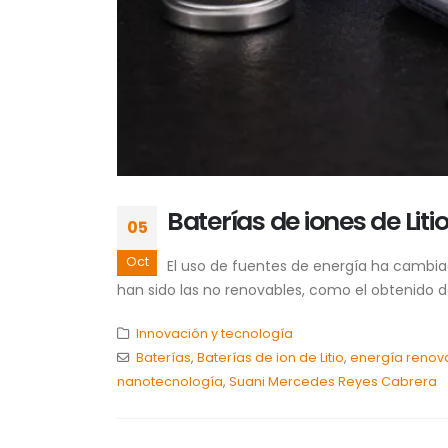
Baterías de iones de Lit
05
Oct
El uso de fuentes de energía ha cambia
han sido las no renovables, como el obtenido de
Innovación y tecnología
Baterías
,
Baterías de ion de Litio
,
energía renov
nanotecnología
,
Suani Mercedes Reyes Cabrera