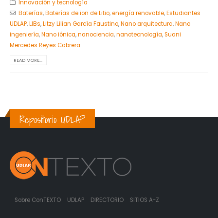
Innovación y tecnología
Baterías
,
Baterías de ion de Litio
,
energía renovable
,
Estudiantes
UDLAP
,
LIBs
,
Litzy Lilian García Faustino
,
Nano arquitectura
,
Nano
ingeniería
,
Nano iónica
,
nanociencia
,
nanotecnología
,
Suani
Mercedes Reyes Cabrera
READ MORE...
Repositorio UDLAP
Sobre ConTEXTO
UDLAP
DIRECTORIO
SITIOS A-Z