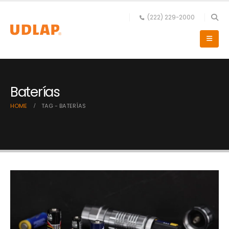
(222) 229-2000
Baterías
HOME
TAG -
BATERÍAS