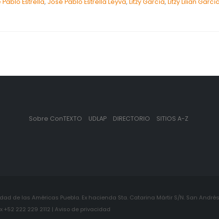
 Pablo Estrella
,
José Pablo Estrella Leyva
,
Litzy García
,
Litzy Lilian Garc
Sobre ConTEXTO
UDLAP
DIRECTORIO
SITIOS A-Z
ad de las Américas Puebla. Ex hacienda Sta. Catarina Mártir S/N. San Andrés 
+52 222 229 2112 | Aviso de privacidad