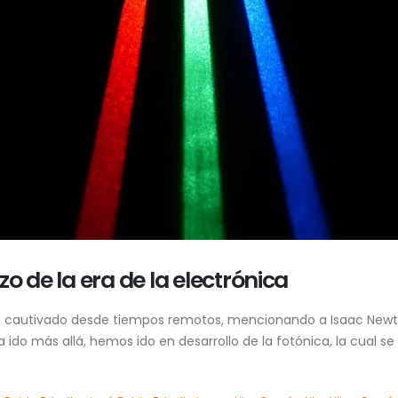
o de la era de la electrónica
s ha cautivado desde tiempos remotos, mencionando a Isaac Newt
ido más allá, hemos ido en desarrollo de la fotónica, la cual se 