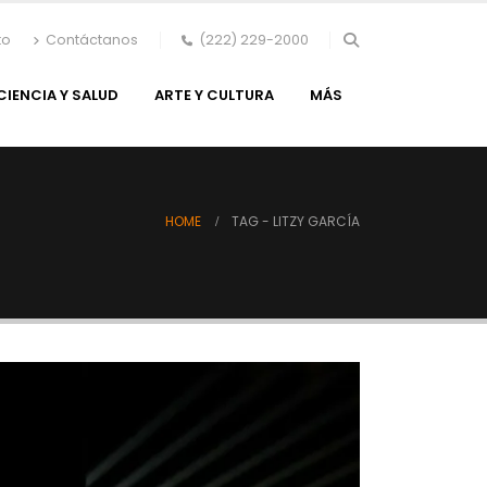
to
Contáctanos
(222) 229-2000
CIENCIA Y SALUD
ARTE Y CULTURA
MÁS
HOME
TAG -
LITZY GARCÍA