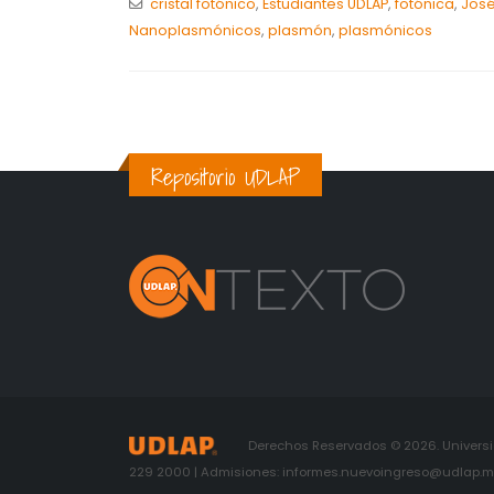
cristal fotónico
,
Estudiantes UDLAP
,
fotónica
,
José
Nanoplasmónicos
,
plasmón
,
plasmónicos
Repositorio UDLAP
Derechos Reservados © 2026. Universid
229 2000 | Admisiones: informes.nuevoingreso@udlap.mx 