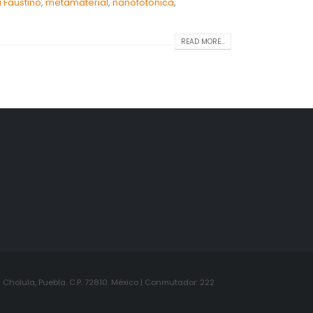
ía Faustino
,
metamaterial
,
nanofotónica
,
READ MORE...
Cholula, Puebla. C.P. 72810. México | Conmutador: 222