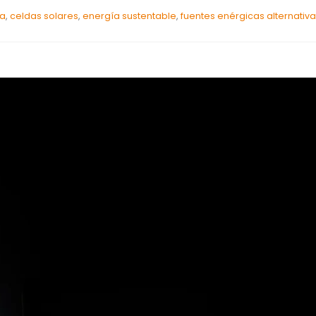
ta
,
celdas solares
,
energía sustentable
,
fuentes enérgicas alternativ