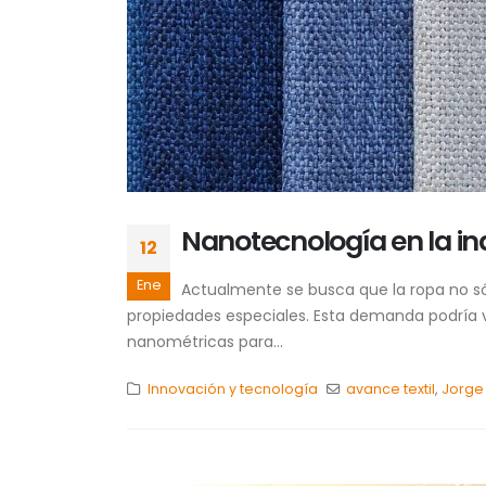
Nanotecnología en la ind
12
Ene
Actualmente se busca que la ropa no s
propiedades especiales. Esta demanda podría ve
nanométricas para...
Innovación y tecnología
avance textil
,
Jorge