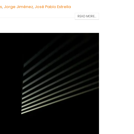
as
,
Jorge Jiménez
,
José Pablo Estrella
READ MORE...