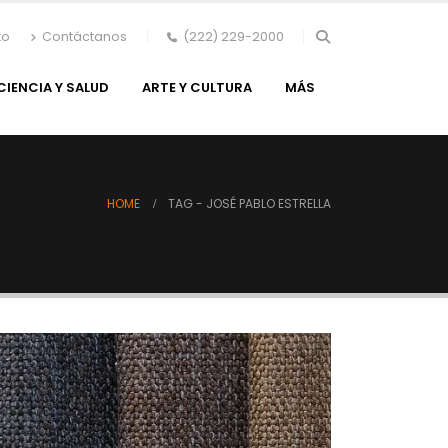
to
Contáctanos
(222) 229-2000
CIENCIA Y SALUD
ARTE Y CULTURA
MÁS
HOME
TAG -
JOSÉ PABLO ESTRELLA