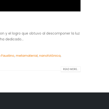
on y el logro que obtuvo al descomponer la luz
ha dedicado...
ía Faustino
,
metamaterial
,
nanofotónica
,
READ MORE...