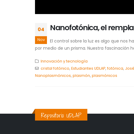
Nanofotónica, el remplaz
04
Nov
El control sobre la luz es algo que no
por medio de un prisma. Nuestra fascinación ha 
Innovación y tecnología
cristal fotónico
,
Estudiantes UDLAP
,
fotónica
,
José
Nanoplasmónicos
,
plasmón
,
plasmónicos
Repositorio UDLAP