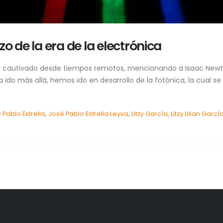
o de la era de la electrónica
s ha cautivado desde tiempos remotos, mencionando a Isaac Newt
ido más allá, hemos ido en desarrollo de la fotónica, la cual se 
 Pablo Estrella
,
José Pablo Estrella Leyva
,
Litzy García
,
Litzy Lilian Garc