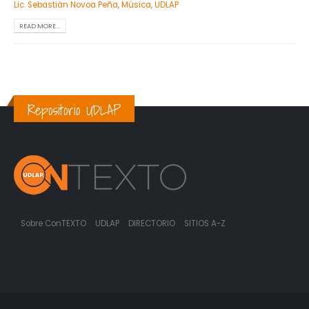
Lic. Sebastián Novoa Peña
,
Música
,
UDLAP
READ MORE...
Repositorio UDLAP
Sobre ConTEXTO
UDLAP
DIRECTORIO
SITIOS A-Z