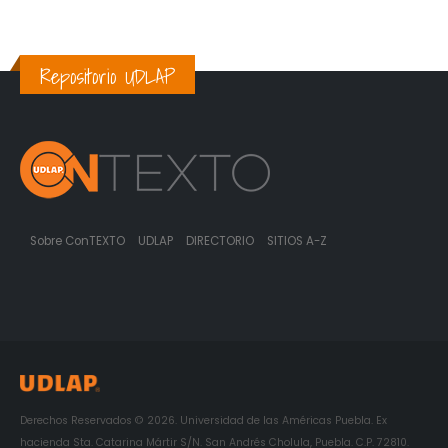
Repositorio UDLAP
Sobre ConTEXTO
UDLAP
DIRECTORIO
SITIOS A-Z
Derechos Reservados © 2026. Universidad de las Américas Puebla. Ex
hacienda Sta. Catarina Mártir S/N. San Andrés Cholula, Puebla. C.P. 72810.