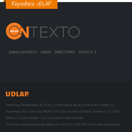
Repositorio UDLAP
Sobre ConTEXTO
UDLAP
DIRECTORIO
SITIOS A-Z
Derechos Reservados © 2026. Universidad de las Américas Puebla. Ex
hacienda Sta. Catarina Mártir S/N. San Andrés Cholula, Puebla. C.P. 72810.
México | Conmutador: 222 229 2000 | Admisiones:
informes.nuevoingreso@udlap.mx +52 222 229 2112 | Aviso de privacidad