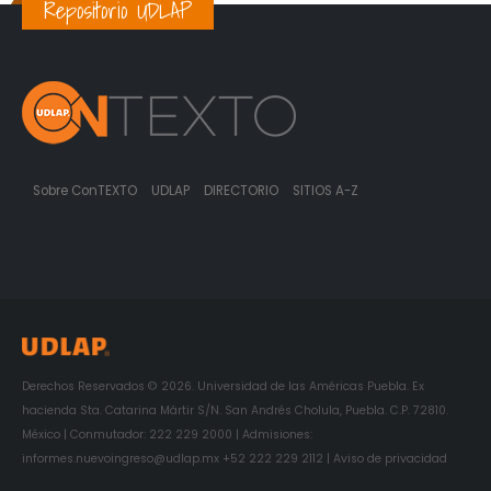
Repositorio UDLAP
Sobre ConTEXTO
UDLAP
DIRECTORIO
SITIOS A-Z
Derechos Reservados © 2026. Universidad de las Américas Puebla. Ex
hacienda Sta. Catarina Mártir S/N. San Andrés Cholula, Puebla. C.P. 72810.
México | Conmutador: 222 229 2000 | Admisiones:
informes.nuevoingreso@udlap.mx +52 222 229 2112 | Aviso de privacidad