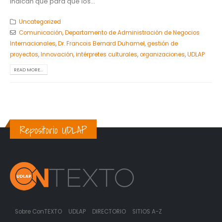
indican que para que los...
Uncategorized
Comunicación
,
Departamento de Administración de Negocios
Internacionales
,
Dr. Francois Bernard Duhamel
,
gestión de
proyectos
,
Innovación
,
intérpretes culturales
,
organizaciones
,
UDLAP
READ MORE...
Repositorio UDLAP
Sobre ConTEXTO
UDLAP
DIRECTORIO
SITIOS A-Z