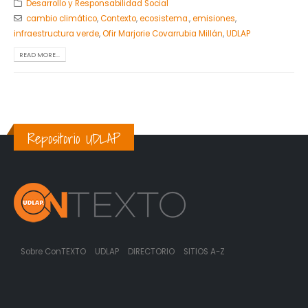
Desarrollo y Responsabilidad Social
cambio climático
,
Contexto
,
ecosistema.
,
emisiones
,
infraestructura verde
,
Ofir Marjorie Covarrubia Millán
,
UDLAP
READ MORE...
Repositorio UDLAP
Sobre ConTEXTO
UDLAP
DIRECTORIO
SITIOS A-Z