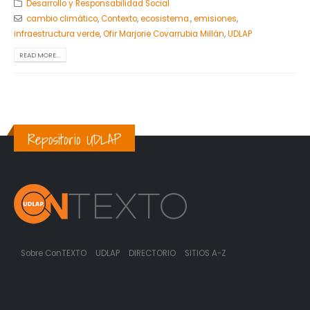
Desarrollo y Responsabilidad Social
cambio climático
,
Contexto
,
ecosistema.
,
emisiones
,
infraestructura verde
,
Ofir Marjorie Covarrubia Millán
,
UDLAP
READ MORE...
Repositorio UDLAP
Sobre ConTEXTO
UDLAP
DIRECTORIO
SITIOS A-Z