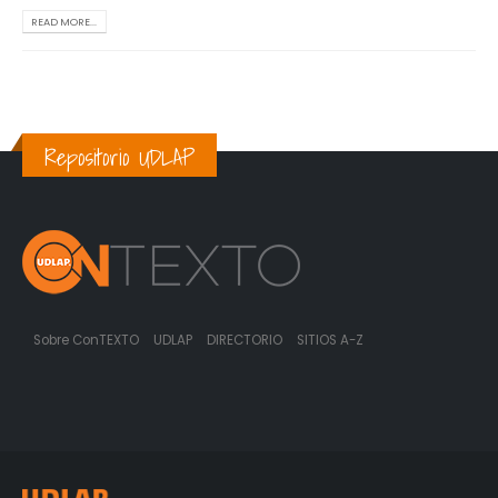
READ MORE...
Repositorio UDLAP
Sobre ConTEXTO
UDLAP
DIRECTORIO
SITIOS A-Z