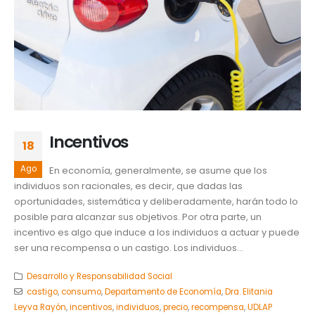
Incentivos
18
Ago
En economía, generalmente, se asume que los
individuos son racionales, es decir, que dadas las
oportunidades, sistemática y deliberadamente, harán todo lo
posible para alcanzar sus objetivos. Por otra parte, un
incentivo es algo que induce a los individuos a actuar y puede
ser una recompensa o un castigo. Los individuos...
Desarrollo y Responsabilidad Social
castigo
,
consumo
,
Departamento de Economía
,
Dra. Elitania
Leyva Rayón
,
incentivos
,
individuos
,
precio
,
recompensa
,
UDLAP